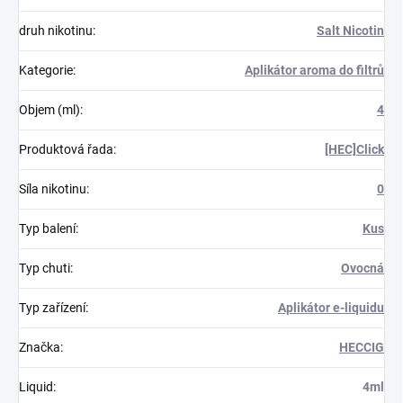
druh nikotinu
:
Salt Nicotin
Kategorie
:
Aplikátor aroma do filtrů
Objem (ml)
:
4
Produktová řada
:
[HEC]Click
Síla nikotinu
:
0
Typ balení
:
Kus
Typ chuti
:
Ovocná
Typ zařízení
:
Aplikátor e-liquidu
Značka
:
HECCIG
Liquid
:
4ml