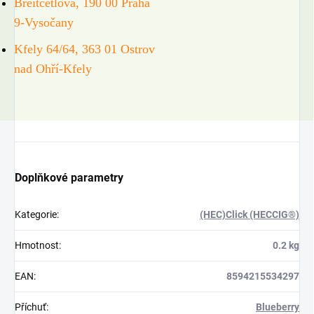
Breitcetlova, 190 00 Praha
9-Vysočany
Kfely 64/64, 363 01 Ostrov
nad Ohří-Kfely
Doplňkové parametry
Kategorie
:
(HEC)Click (HECCIG®)
Hmotnost
:
0.2 kg
EAN
:
8594215534297
Příchuť
:
Blueberry