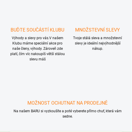
BUĎTE SOUČÁSTÍ KLUBU
MNOŽSTEVNÍ SLEVY
Výhody a slevy pro vás.V našem
Tvoje stálá sleva a množstevní
Klubu máme speciální akce pro
slevy je ideální nejvýhodnější
naše členy, výhody. Zároveň zde
nákup.
platí, čím víc nakoupíš větší stálou
slevu máš
MOŽNOST OCHUTNAT NA PRODEJNĚ
Na našem BARU si vyzkoušíte a poté vyberete přímo chuť, která vám
sedne.