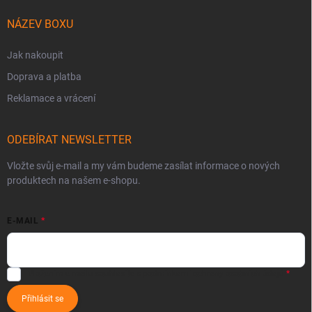
NÁZEV BOXU
Jak nakoupit
Doprava a platba
Reklamace a vrácení
ODEBÍRAT NEWSLETTER
Vložte svůj e-mail a my vám budeme zasílat informace o nových
produktech na našem e-shopu.
E-MAIL
Vložením e-mailu souhlasíte s
podmínkami ochrany osobních údajů
Přihlásit se