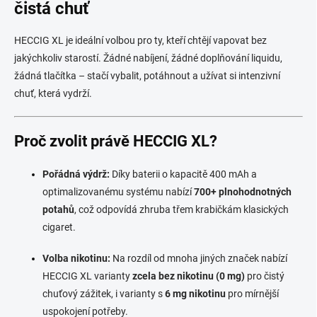
čistá chuť
HECCIG XL je ideální volbou pro ty, kteří chtějí vapovat bez
jakýchkoliv starostí. Žádné nabíjení, žádné doplňování liquidu,
žádná tlačítka – stačí vybalit, potáhnout a užívat si intenzivní
chuť, která vydrží.
Proč zvolit právě HECCIG XL?
Pořádná výdrž:
Díky baterii o kapacitě 400 mAh a
optimalizovanému systému nabízí
700+ plnohodnotných
potahů
, což odpovídá zhruba třem krabičkám klasických
cigaret.
Volba nikotinu:
Na rozdíl od mnoha jiných značek nabízí
HECCIG XL varianty
zcela bez nikotinu (0 mg)
pro čistý
chuťový zážitek, i varianty s
6 mg nikotinu
pro mírnější
uspokojení potřeby.