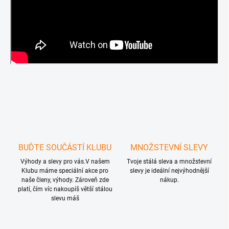
y
v
ý
p
i
s
u
BUĎTE SOUČÁSTÍ KLUBU
MNOŽSTEVNÍ SLEVY
Výhody a slevy pro vás.V našem
Tvoje stálá sleva a množstevní
Klubu máme speciální akce pro
slevy je ideální nejvýhodnější
naše členy, výhody. Zároveň zde
nákup.
platí, čím víc nakoupíš větší stálou
slevu máš