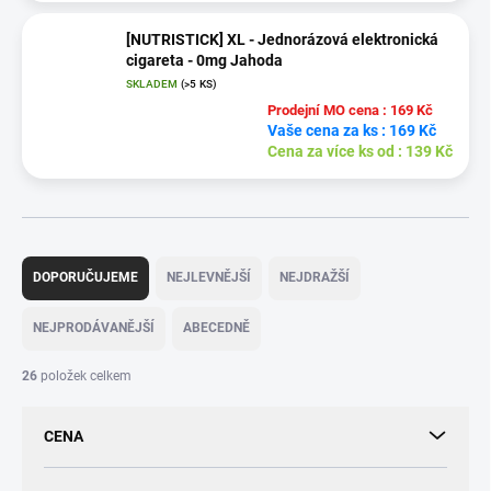
[NUTRISTICK] XL - Jednorázová elektronická
cigareta - 0mg Jahoda
SKLADEM
(
>5 KS
)
Prodejní MO cena : 169 Kč
Vaše cena za ks : 169 Kč
Cena za více ks od : 139 Kč
Ř
a
DOPORUČUJEME
NEJLEVNĚJŠÍ
NEJDRAŽŠÍ
z
e
NEJPRODÁVANĚJŠÍ
ABECEDNĚ
n
í
26
položek celkem
p
r
CENA
o
d