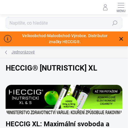
Přejít
na
obsah
Hledat
Velkoobchod-Maloobchod-Výrobce. Distributor
značky HECCIG®.
Jednorázové
HECCIG® [NUTRISTICK] XL
HECCIG XL: Maximální svoboda a