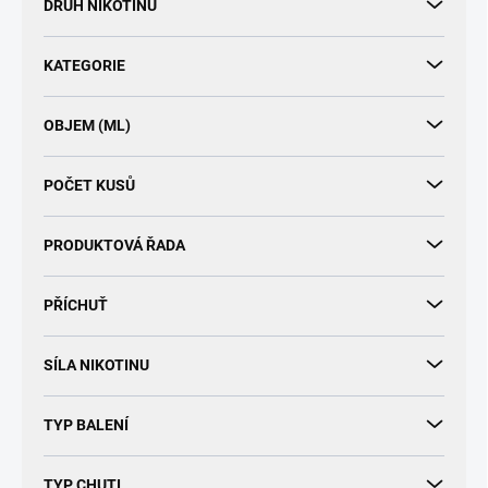
u
DRUH NIKOTINU
k
t
KATEGORIE
ů
OBJEM (ML)
POČET KUSŮ
PRODUKTOVÁ ŘADA
PŘÍCHUŤ
SÍLA NIKOTINU
TYP BALENÍ
TYP CHUTI