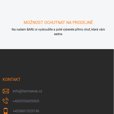
MOŽNOST OCHUTNAT NA PRODEJNĚ
Na našem BARU si vyzkoušíte a poté vyberete přímo chuť, která vám
sedne.
Z
á
p
a
t
í
KONTAKT
info
@
hecmania.cz
+420355455565
+420601325136