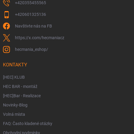
+420355455565
+420601325136
Navštivte nás na FB
https://x.com/hecmaniacz
hecmania_eshop/
KONTAKTY
[HEC] KLUB
HEC BAR - montáž
[HEC]Bar - Realizace
Novinky-Blog
Volná místa
FAQ: Často kladené otázky
Obchodní podmínky