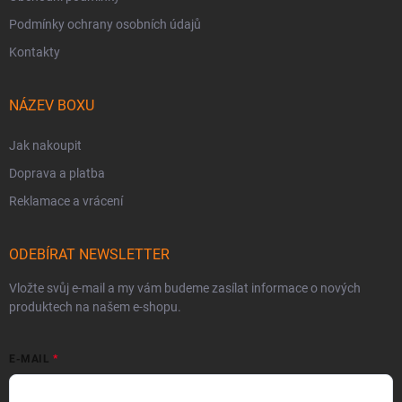
Podmínky ochrany osobních údajů
Kontakty
🎁
NÁZEV BOXU
Jak nakoupit
Doprava a platba
Reklamace a vrácení
ODEBÍRAT NEWSLETTER
Vložte svůj e-mail a my vám budeme zasílat informace o nových
produktech na našem e-shopu.
E-MAIL