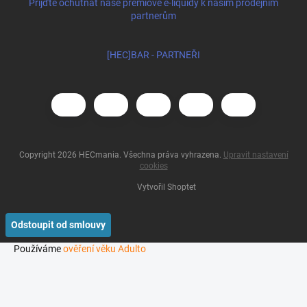
Přijďte ochutnat naše prémiové e-liquidy k našim prodejním
partnerům
[HEC]BAR - PARTNEŘI
Copyright 2026
HECmania
. Všechna práva vyhrazena.
Upravit nastavení
cookies
Vytvořil Shoptet
Odstoupit od smlouvy
Používáme
ověření věku Adulto