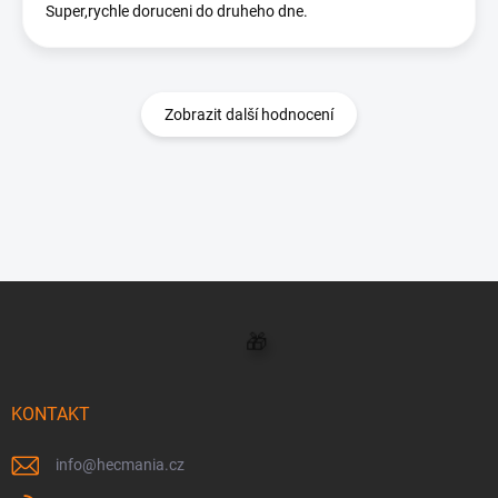
Super,rychle doruceni do druheho dne.
Zobrazit další hodnocení
Z
á
p
a
t
í
KONTAKT
info
@
hecmania.cz