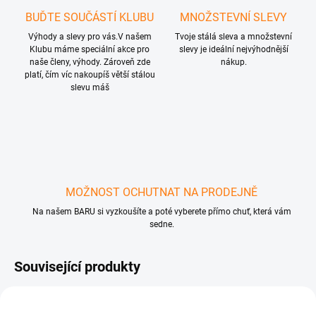
BUĎTE SOUČÁSTÍ KLUBU
MNOŽSTEVNÍ SLEVY
Výhody a slevy pro vás.V našem
Tvoje stálá sleva a množstevní
Klubu máme speciální akce pro
slevy je ideální nejvýhodnější
naše členy, výhody. Zároveň zde
nákup.
platí, čím víc nakoupíš větší stálou
slevu máš
🎁
MOŽNOST OCHUTNAT NA PRODEJNĚ
Na našem BARU si vyzkoušíte a poté vyberete přímo chuť, která vám
sedne.
Související produkty
🔥 2+1 VŠE 🔥
🔥 2+1 VŠE 🔥