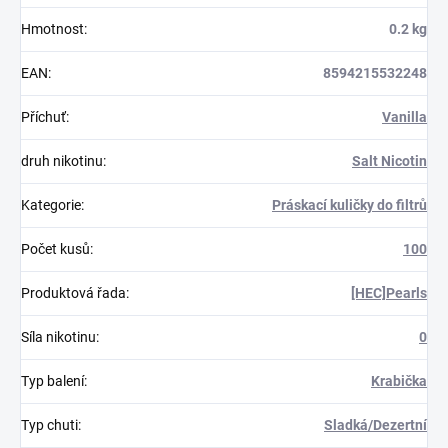
Hmotnost
:
0.2 kg
EAN
:
8594215532248
Příchuť
:
Vanilla
druh nikotinu
:
Salt Nicotin
Kategorie
:
Práskací kuličky do filtrů
Počet kusů
:
100
Produktová řada
:
[HEC]Pearls
Síla nikotinu
:
0
Typ balení
:
Krabička
Typ chuti
:
Sladká/Dezertní