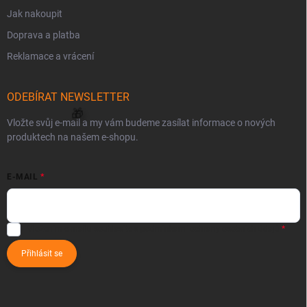
Jak nakoupit
Doprava a platba
Reklamace a vrácení
ODEBÍRAT NEWSLETTER
Vložte svůj e-mail a my vám budeme zasílat informace o nových
produktech na našem e-shopu.
E-MAIL
Vložením e-mailu souhlasíte s
podmínkami ochrany osobních údajů
Přihlásit se