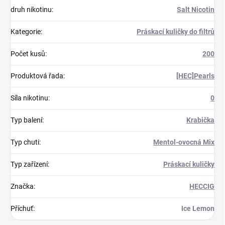
druh nikotinu
:
Salt Nicotin
Kategorie
:
Práskací kuličky do filtrů
Počet kusů
:
200
Produktová řada
:
[HEC]Pearls
Síla nikotinu
:
0
Typ balení
:
Krabička
Typ chuti
:
Mentol-ovocná Mix
Typ zařízení
:
Práskací kuličky
Značka
:
HECCIG
Příchuť
:
Ice Lemon