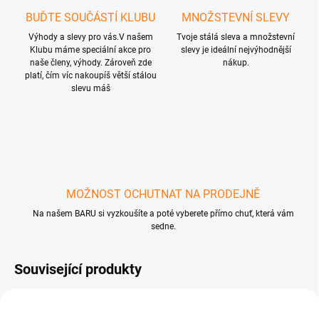
BUĎTE SOUČÁSTÍ KLUBU
MNOŽSTEVNÍ SLEVY
Výhody a slevy pro vás.V našem
Tvoje stálá sleva a množstevní
Klubu máme speciální akce pro
slevy je ideální nejvýhodnější
naše členy, výhody. Zároveň zde
nákup.
platí, čím víc nakoupíš větší stálou
slevu máš
MOŽNOST OCHUTNAT NA PRODEJNĚ
Na našem BARU si vyzkoušíte a poté vyberete přímo chuť, která vám
sedne.
Související produkty
🔥 2+1 VŠE 🔥
🔥 2+1 VŠE 🔥