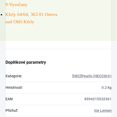
9-Vysočany
Kfely 64/64, 363 01 Ostrov
nad Ohří-Kfely
Doplňkové parametry
Kategorie
:
[HEC]Pearls (HECCIG®)
Hmotnost
:
0.2 kg
EAN
:
8594215532361
Příchuť
:
Ice Lemon