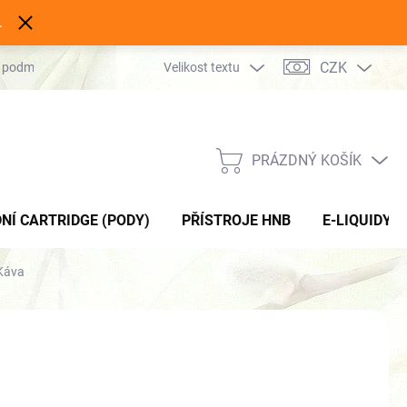
.
CZK
 podmínky
Podmínky ochrany osobních údajů
Velikost textu
Kontakty
PRÁZDNÝ KOŠÍK
NÁKUPNÍ
KOŠÍK
NÍ CARTRIDGE (PODY)
PŘÍSTROJE HNB
E-LIQUIDY
 Káva