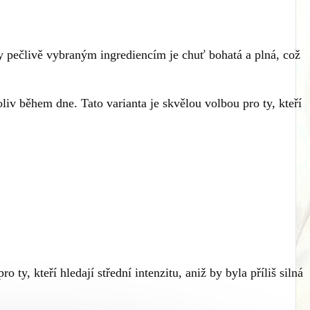
y pečlivě vybraným ingrediencím je chuť bohatá a plná, což
oliv během dne. Tato varianta je skvělou volbou pro ty, kteří
 ty, kteří hledají střední intenzitu, aniž by byla příliš silná