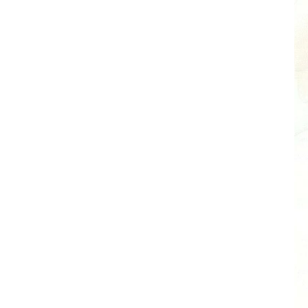
Množstevní slevy získáte:
ci i různých druhů barev produktů z jedné kategorie.
2 - 4 ks = sleva 8 %
5 - 9 ks = sleva 12 %
155 Kč
/ ks
149 Kč
/ ks
20 a více ks = sleva 18 %
139 Kč
/ ks
+
PŘIDAT DO KOŠÍKU
💥Kup 3X = 1 ZDARMA💥
169 Kč
140 Kč bez DPH