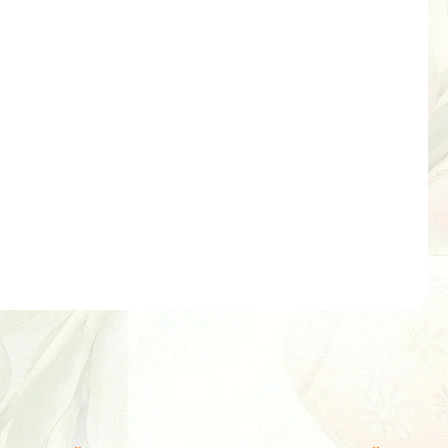
vení jednorázové e-cigarety
rázových elektronických cigaret, které jsou určeny k
odlný a jednoduchý zážitek z vapování, jelikož odpadá
e-liquidu nebo mačkání jakýchkoli tlačítek. Zařízení se
 což z něj činí snadnou volbu pro dospělé kuřáky, kteří
ím cigaretám, zejména v situacích, kde je kouření zakázáno.
ZEPTAT SE
HLÍDAT