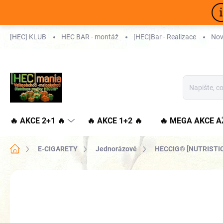
Přejít
na
obsah
[HEC] KLUB
HEC BAR - montáž
[HEC]Bar - Realizace
Nov
🔥 AKCE 2+1 🔥
🔥 AKCE 1+2 🔥
🔥 MEGA AKCE A
Domů
E-CIGARETY
Jednorázové
HECCIG® [NUTRISTIC
🔥 2+1 VŠE 🔥
👍PLATNÝ KOLEK Q
VÍCE ZA MÉNĚ