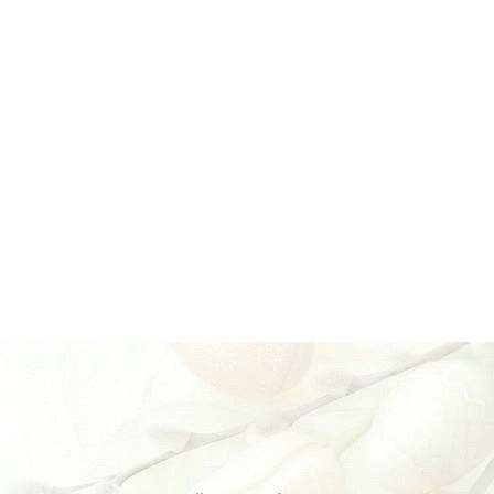
Nutristick XL: Předsta
Nutristick XL je značka jedno
jedinému použití. Nabízí poh
potřeba dobíjení, doplňování 
aktivuje potažením z náustku,
hledají alternativu k tradičn
DETAILNÍ INFORMACE
🎁