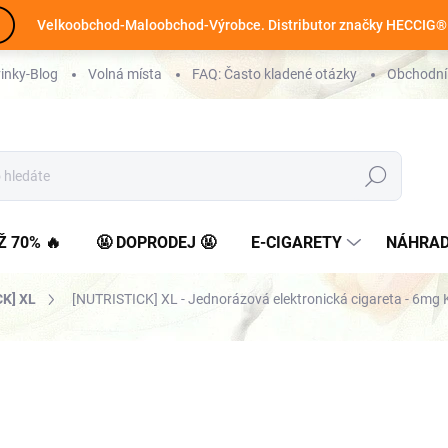
Velkoobchod-Maloobchod-Výrobce. Distributor značky HECCIG®
inky-Blog
Volná místa
FAQ: Často kladené otázky
Obchodní
Hledat
Ž 70% 🔥
🤬 DOPRODEJ 🤬
E-CIGARETY
NÁHRAD
K] XL
[NUTRISTICK] XL - Jednorázová elektronická cigareta - 6mg
SKLADEM
>5 KS
(
)
MOŽNOSTI DORUČENÍ