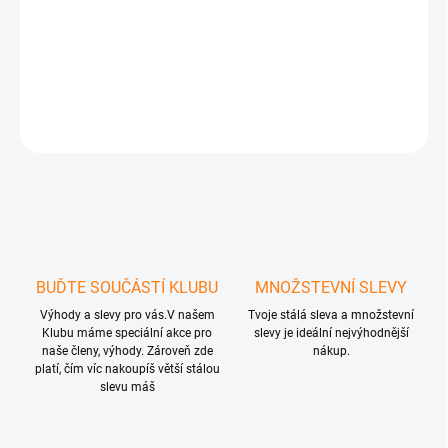
ZEPTAT SE
HLÍDAT
BUĎTE SOUČÁSTÍ KLUBU
MNOŽSTEVNÍ SLEVY
Výhody a slevy pro vás.V našem
Tvoje stálá sleva a množstevní
Klubu máme speciální akce pro
slevy je ideální nejvýhodnější
naše členy, výhody. Zároveň zde
nákup.
platí, čím víc nakoupíš větší stálou
slevu máš