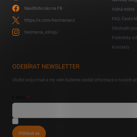
Navštivte nás na FB
Volná místa
FAQ: Často k
https://x.com/hecmaniacz
Obchodní po
hecmania_eshop/
Podmínky oc
Kontakty
ODEBÍRAT NEWSLETTER
Vložte svůj e-mail a my vám budeme zasílat informace o nových 
E-MAIL
Vložením e-mailu souhlasíte s
podmínkami ochrany osobních údajů
Přihlásit se