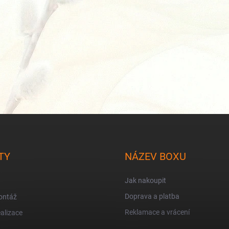
TY
NÁZEV BOXU
Jak nakoupit
Doprava a platba
ontáž
Reklamace a vrácení
alizace