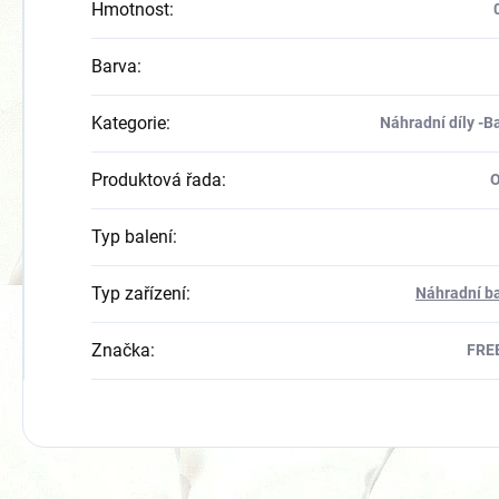
Hmotnost
:
Barva
:
Kategorie
:
Náhradní díly -B
Produktová řada
:
Typ balení
:
Typ zařízení
:
Náhradní ba
Značka
:
FRE