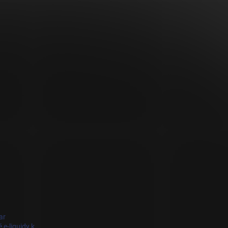
ar
 e-liquidy k