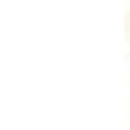
Množstevní slevy získáte:
ci i různých druhů barev produktů z jedné kategorie.
3 - 5 ks = sleva 6 %
6 - 8 ks = sleva 10 %
150 Kč
/ ks
144 Kč
/ ks
+
PŘIDAT DO KOŠÍKU
160 Kč
132 Kč bez DPH
Měrná