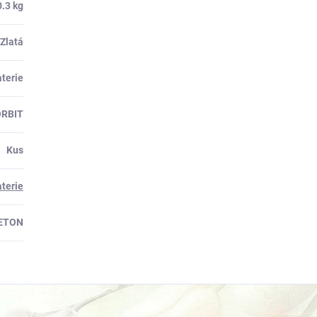
0.3 kg
Zlatá
aterie
ORBIT
Kus
terie
ETON