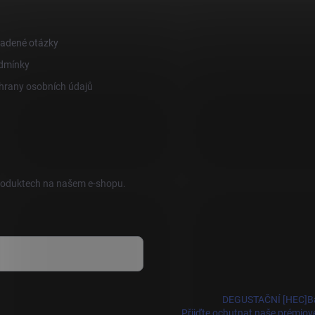
ladené otázky
dmínky
hrany osobních údajů
produktech na našem e-shopu.
DEGUSTAČNÍ [HEC]B
Přijďte ochutnat naše prémiové