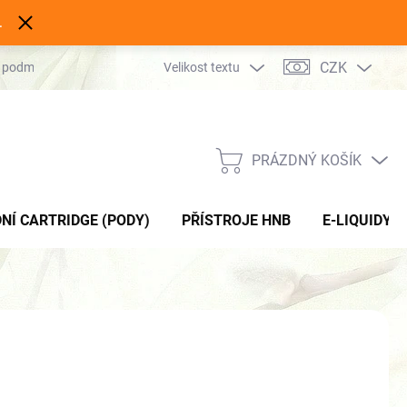
.
CZK
 podmínky
Podmínky ochrany osobních údajů
Velikost textu
Kontakty
PRÁZDNÝ KOŠÍK
NÁKUPNÍ
KOŠÍK
NÍ CARTRIDGE (PODY)
PŘÍSTROJE HNB
E-LIQUIDY