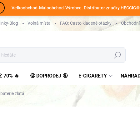
Velkoobchod-Maloobchod-Výrobce. Distributor značky HECCIG®
inky-Blog
Volná místa
FAQ: Často kladené otázky
Obchodní
Hledat
Ž 70% 🔥
🤬 DOPRODEJ 🤬
E-CIGARETY
NÁHRAD
aterie zlatá
SKLADEM
>5 KS
(
)
MOŽNOSTI DORUČENÍ