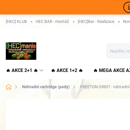
Přejít
na
obsah
[HEC] KLUB
HEC BAR - montáž
[HEC]Bar - Realizace
Nov
🔥 AKCE 2+1 🔥
🔥 AKCE 1+2 🔥
🔥 MEGA AKCE A
Domů
Náhradní cartridge (pody)
FREETON ORBIT - náhradní b
🤬DOPRODEJ 🤬
VÍCE ZA MÉNĚ