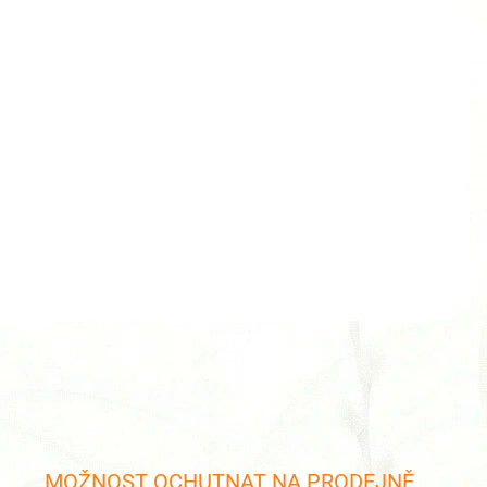
cena:
Kč
Registrovat se
❯
34x
Další
i
Zakoupeno dnes
Ušetříte
0 Kč
t Zlatá ( balení 1 ks )
ZEPTAT SE
HLÍDAT
MOŽNOST OCHUTNAT NA PRODEJNĚ