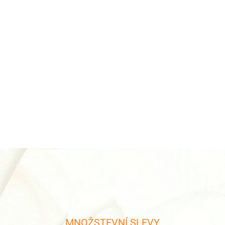
Cena po přihlášení:
152 
❮
Předchozí
Náhradní výměnná baterie Orbi
MNOŽSTEVNÍ SLEVY