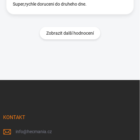
Super,rychle doruceni do druheho dne.
Zobrazit další hodnocení
Z
á
p
a
t
í
KONTAKT
info
@
hecmania.cz