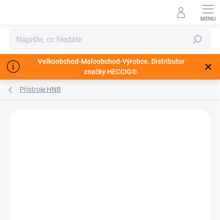
🎁
Přejít
na
obsah
Hledat
Velkoobchod-Maloobchod-Výrobce. Distributor
značky HECCIG®.
Přístroje HNB
🔥MEGA AKCE AŽ 70%
🔥