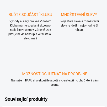
BUĎTE SOUČÁSTÍ KLUBU
MNOŽSTEVNÍ SLEVY
Výhody a slevy pro vás.V našem
Tvoje stálá sleva a množstevní
Klubu máme speciální akce pro
slevy je ideální nejvýhodnější
naše členy, výhody. Zároveň zde
nákup.
platí, čím víc nakoupíš větší stálou
slevu máš
MOŽNOST OCHUTNAT NA PRODEJNĚ
Na našem BARU si vyzkoušíte a poté vyberete přímo chuť, která vám
sedne.
Související produkty