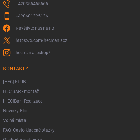
+420355455565
+420601325136
Navštivte nás na FB
https://x.com/hecmaniacz
hecmania_eshop/
KONTAKTY
[HEC] KLUB
HEC BAR - montáž
[HEC]Bar - Realizace
Novinky-Blog
Volná místa
FAQ: Často kladené otázky
Obchodní podmínky