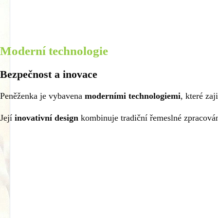
Moderní technologie
Bezpečnost a inovace
Peněženka je vybavena
moderními technologiemi
, které za
Její
inovativní design
kombinuje tradiční řemeslné zpracování 
Jaké jsou rozměry peněženky?
Je peněženka vybavena RFID ochranou?