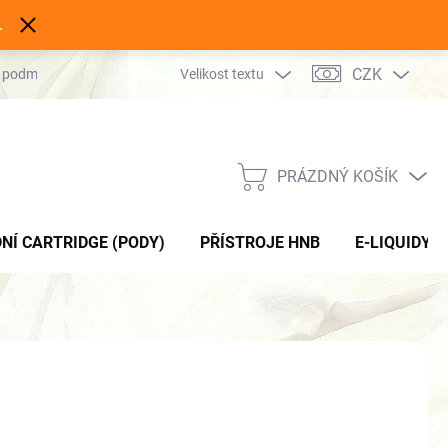
.
CZK
 podmínky
Podmínky ochrany osobních údajů
Velikost textu
Kontakty
PRÁZDNÝ KOŠÍK
NÁKUPNÍ
KOŠÍK
NÍ CARTRIDGE (PODY)
PŘÍSTROJE HNB
E-LIQUIDY
NÉ