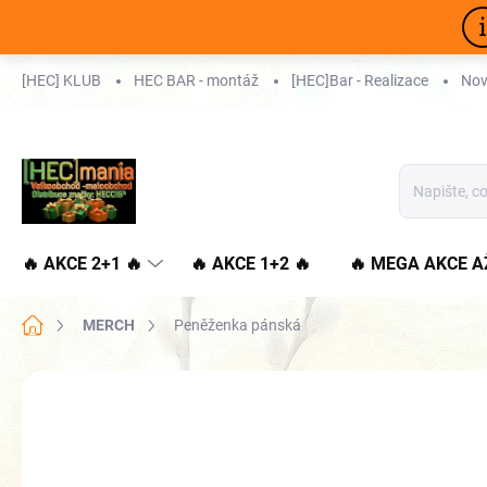
Přejít
na
obsah
[HEC] KLUB
HEC BAR - montáž
[HEC]Bar - Realizace
Nov
🔥 AKCE 2+1 🔥
🔥 AKCE 1+2 🔥
🔥 MEGA AKCE A
Domů
MERCH
Peněženka pánská