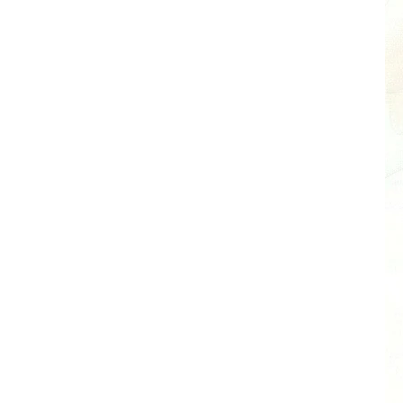
ka MenBense®
ZEPTAT SE
HLÍDAT