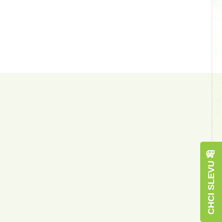
🎁
CHCI SLEVU 🎁