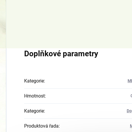
ly 64/64, 363 01 Ostrov nad Ohří-Kfely
Doplňkové parametry
Kategorie
:
M
Hmotnost
:
Kategorie
:
Do
Produktová řada
: