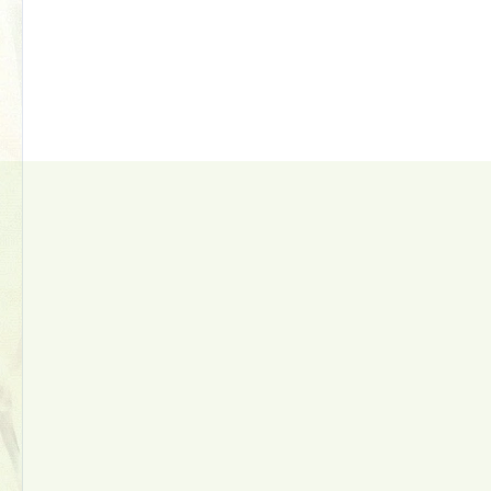
Kolik karet se vejde do peněženky?
Z jakého materiálu je peněženka vyrobena?
itcetlova, 190 00 Praha 9-Vysočany