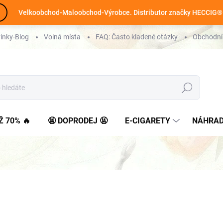
Velkoobchod-Maloobchod-Výrobce. Distributor značky HECCIG®
inky-Blog
Volná místa
FAQ: Často kladené otázky
Obchodní
Hledat
Ž 70% 🔥
🤬 DOPRODEJ 🤬
E-CIGARETY
NÁHRAD
126 Kč
104 Kč bez DPH
Měrná
MOMENTÁLNĚ NEDOSTUP