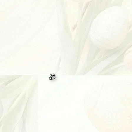
444 Kč
/ ks
ošíku
Do košíku