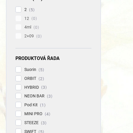
2
5
12
0
4ml
0
Rexa
2+09
0
444
PRODUKTOVÁ ŘADA
Suorin
5
ORBIT
2
HYBRID
3
NEON BAR
3
Pod Kit
1
MINI PRO
4
STEEZE
3
SWIFT
5