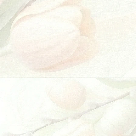
 Kč
444 Kč
/ ks
/ ks
Do košíku
Do k
 MÉNĚ
VÍCE ZA MÉNĚ