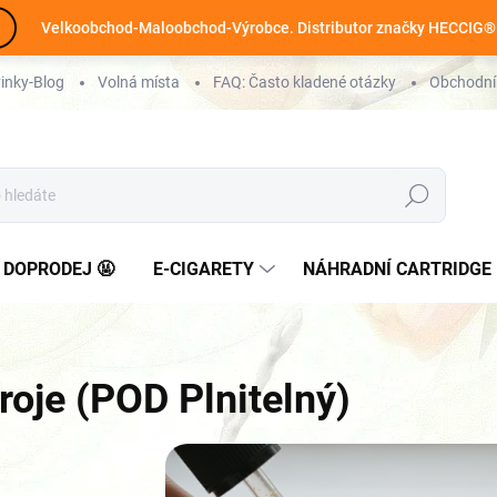
Velkoobchod-Maloobchod-Výrobce. Distributor značky HECCIG®
inky-Blog
Volná místa
FAQ: Často kladené otázky
Obchodní
Hledat
 DOPRODEJ 🤬
E-CIGARETY
NÁHRADNÍ CARTRIDGE 
troje (POD Plnitelný)