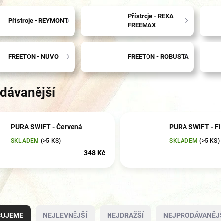
Přístroje - REXA
Přístroje - REYMONT
FREEMAX
FREETON - NUVO
FREETON - ROBUSTA
dávanější
PURA SWIFT - Červená
PURA SWIFT - Fi
SKLADEM
(
>5 KS
)
SKLADEM
(
>5 KS
)
348 Kč
ČUJEME
NEJLEVNĚJŠÍ
NEJDRAŽŠÍ
NEJPRODÁVANĚJ