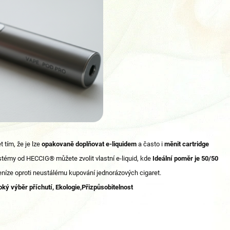
t tím, že je lze
opakovaně doplňovat e-liquidem
a často i
měnit cartridge
ystémy od HECCIG® můžete zvolit vlastní e-liquid, kde
Ideální poměr je
50/50
eníze oproti neustálému kupování jednorázových cigaret.
ký výběr příchutí, Ekologie,Přizpůsobitelnost