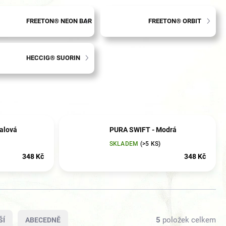
FREETON® NEON BAR
FREETON® ORBIT
HECCIG® SUORIN
alová
PURA SWIFT - Modrá
SKLADEM
(
>5 KS
)
348 Kč
348 Kč
5
položek celkem
ŠÍ
ABECEDNĚ