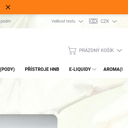
.
CZK
 podmínky
Podmínky ochrany osobních údajů
Velikost textu
Kontakty
PRÁZDNÝ KOŠÍK
NÁKUPNÍ
KOŠÍK
(PODY)
PŘÍSTROJE HNB
E-LIQUIDY
AROMA(DO 