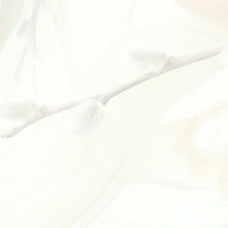
SKLADEM
(
5 KS
)
ošíku