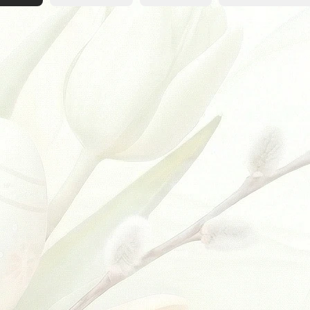
 MÉNĚ
VÍCE ZA MÉNĚ
SKLADEM
(
3 KS
)
S Kit - Black
Rexa S Kit - Blue