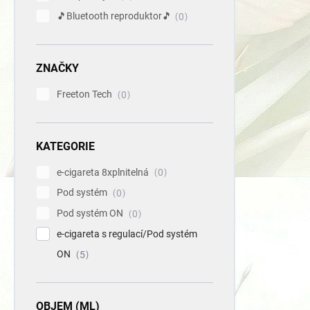
444
🎵Bluetooth reproduktor🎵
0
ZNAČKY
Freeton Tech
0
VÍCE ZA
KATEGORIE
e-cigareta 8xplnitelná
0
Pod systém
0
Pod systém ON
0
e-cigareta s regulací/Pod systém
ON
5
OBJEM (ML)