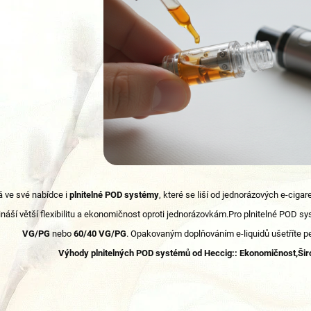
 ve své nabídce i
plnitelné POD systémy
, které se liší od jednorázových e-cigare
řináší větší flexibilitu a ekonomičnost oproti jednorázovkám.Pro plnitelné POD s
VG/PG
nebo
60/40 VG/PG
. Opakovaným doplňováním e-liquidů ušetříte p
Výhody plnitelných POD systémů od Heccig::
Ekonomičnost,Širo