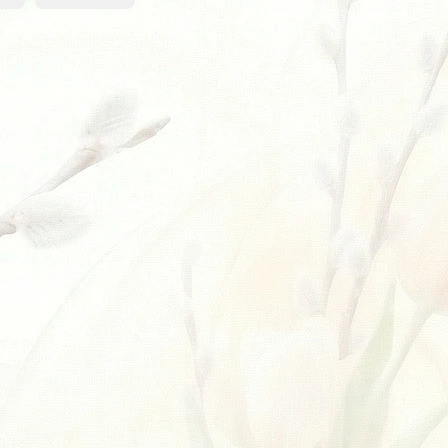
VÍCE ZA MÉNĚ
SKLADEM
SKLADEM
(
>5 KS
)
(
>5 KS
)
Rexa S Kit - Cyan