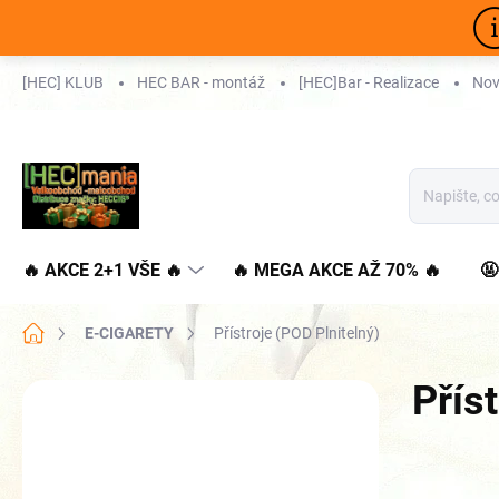
Přejít
na
obsah
[HEC] KLUB
HEC BAR - montáž
[HEC]Bar - Realizace
Nov
🔥 AKCE 2+1 VŠE 🔥
🔥 MEGA AKCE AŽ 70% 🔥

Domů
E-CIGARETY
Přístroje (POD Plnitelný)
P
Přís
o
s
t
r