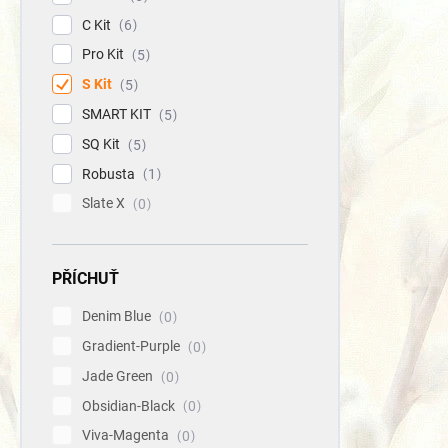
C Kit
6
Pro Kit
5
S Kit
5
SMART KIT
5
SQ Kit
5
Robusta
1
Slate X
0
PŘÍCHUŤ
Denim Blue
0
Gradient-Purple
0
Jade Green
0
Obsidian-Black
0
Viva-Magenta
0