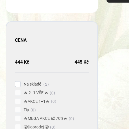
z
e
🎁
n
V
í
ý
VÍCE ZA
p
p
r
i
o
s
CENA
d
p
u
r
k
o
444
Kč
445
Kč
t
d
ů
u
k
t
Na skladě
5
ů
🔥 2+1 VŠE 🔥
0
🔥AKCE 1+1🔥
0
Tip
0
🔥MEGA AKCE až 70%🔥
0
Rexa 
🤬Doprodej 🤬
0