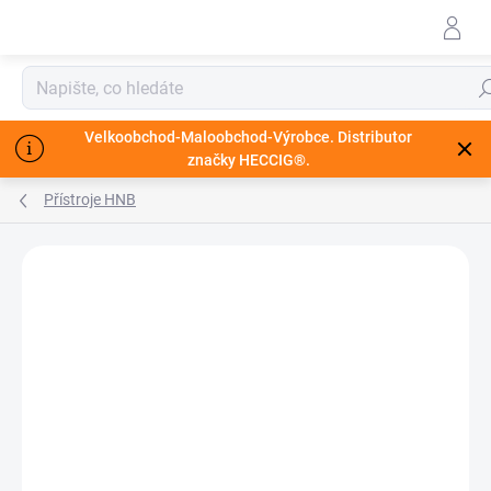
Přejít
na
obsah
Hle
Velkoobchod-Maloobchod-Výrobce. Distributor
značky HECCIG®.
Přístroje HNB
🔥MEGA AKCE AŽ 70%
🔥