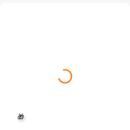
🔥MEGA AKCE AŽ 70%
🔥MEGA AKCE AŽ 70%
🔥
🔥
SKLADEM
SKLADEM
(
>5 KS
)
(
>5 KS
)
HiTaste P6 mini – Heat
HiTaste R10 – Heat Not
Not Burn přístroj 1200
Burn přístroj 2600 mAh -
mAh - Modrá
Černá perleť
Prodejní MO cena : 813 Kč
Prodejní MO cena : 1275 Kč
Vaše cena za ks : 813 Kč
Vaše cena za ks : 1275 Kč
Do košíku
Do košíku