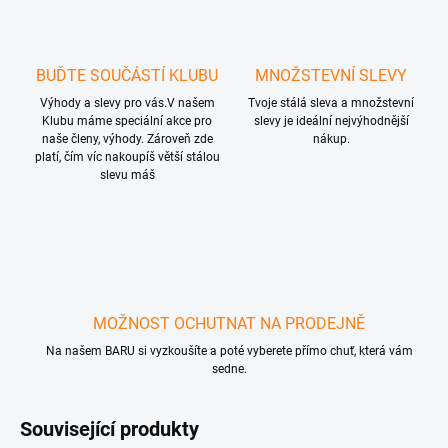
BUĎTE SOUČÁSTÍ KLUBU
MNOŽSTEVNÍ SLEVY
Výhody a slevy pro vás.V našem
Tvoje stálá sleva a množstevní
Klubu máme speciální akce pro
slevy je ideální nejvýhodnější
naše členy, výhody. Zároveň zde
nákup.
platí, čím víc nakoupíš větší stálou
slevu máš
MOŽNOST OCHUTNAT NA PRODEJNĚ
Na našem BARU si vyzkoušíte a poté vyberete přímo chuť, která vám
sedne.
Související produkty