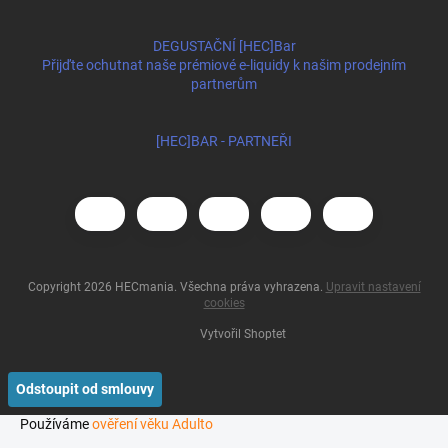
DEGUSTAČNÍ [HEC]Bar
Přijďte ochutnat naše prémiové e-liquidy k našim prodejním
partnerům
[HEC]BAR - PARTNEŘI
Copyright 2026
HECmania
. Všechna práva vyhrazena.
Upravit nastavení
cookies
Vytvořil Shoptet
Odstoupit od smlouvy
Používáme
ověření věku Adulto