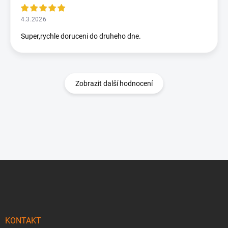
4.3.2026
Super,rychle doruceni do druheho dne.
Zobrazit další hodnocení
Z
á
p
a
t
í
KONTAKT