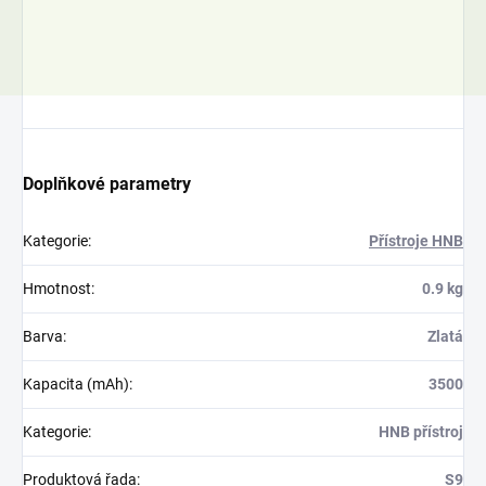
 Ohří-Kfely
Doplňkové parametry
Kategorie
:
Přístroje HNB
Hmotnost
:
0.9 kg
Barva
:
Zlatá
Kapacita (mAh)
:
3500
Kategorie
:
HNB přístroj
Produktová řada
:
S9