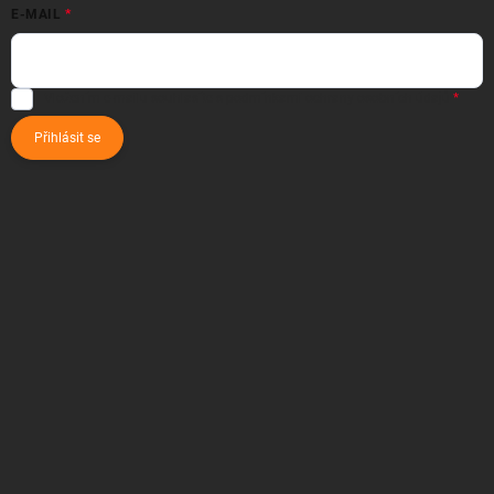
E-MAIL
Vložením e-mailu souhlasíte s
podmínkami ochrany osobních údajů
Přihlásit se