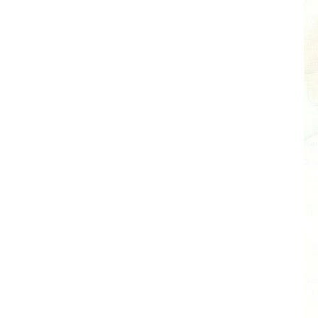
Množstevní slevy získáte:
ci i různých druhů barev produktů z jedné kategorie.
2 - 5 balení = sleva 3 %
6 - 9 balení = sleva 5 %
347 Kč
/ balení
340 Kč
/ balení
20 a více balení = sleva 12 %
315 Kč
/ balení
Ušetříte
0 Kč