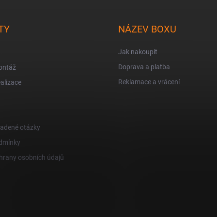
TY
NÁZEV BOXU
Jak nakoupit
Doprava a platba
ontáž
Reklamace a vrácení
alizace
ladené otázky
dmínky
hrany osobních údajů