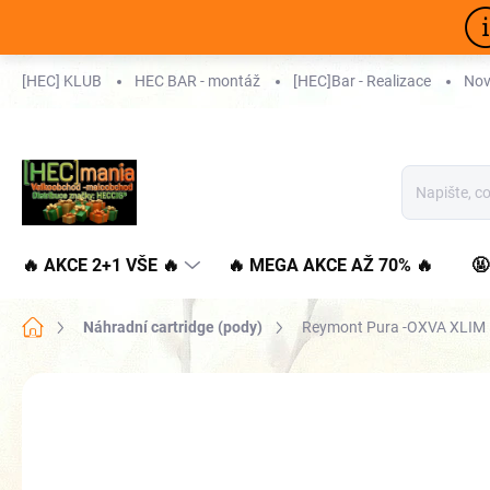
Přejít
na
obsah
[HEC] KLUB
HEC BAR - montáž
[HEC]Bar - Realizace
Nov
🔥 AKCE 2+1 VŠE 🔥
🔥 MEGA AKCE AŽ 70% 🔥

Domů
Náhradní cartridge (pody)
Reymont Pura -OXVA XLIM 
ZNAČKA:
REYMONT
VÍCE ZA MÉNĚ