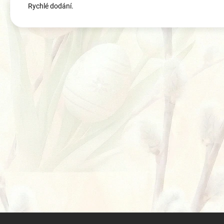
Rychlé dodání.
Z