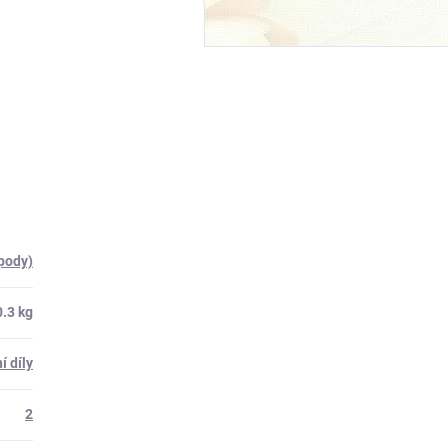
(pody)
0.3 kg
í díly
2