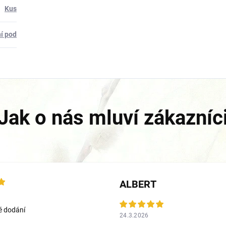
Kus
í pod
ALBERT
é dodání
24.3.2026