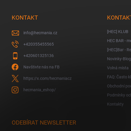
á
p
a
KONTAKT
KONTAK
t
í
[HEC] KLUB
info
@
hecmania.cz
HEC BAR - m
+420355455565
[HEC]Bar - Re
+420601325136
Novinky-Blog
Navštivte nás na FB
Volná místa
FAQ: Často k
https://x.com/hecmaniacz
Obchodní po
hecmania_eshop/
Podmínky oc
Kontakty
ODEBÍRAT NEWSLETTER