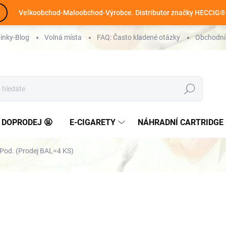
Velkoobchod-Maloobchod-Výrobce. Distributor značky HECCIG®
inky-Blog
Volná místa
FAQ: Často kladené otázky
Obchodní
Hledat
 DOPRODEJ 🤬
E-CIGARETY
NÁHRADNÍ CARTRIDGE 
Pod. (Prodej BAL=4 KS)
358 Kč