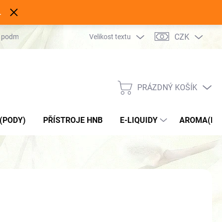
.
CZK
 podmínky
Podmínky ochrany osobních údajů
Velikost textu
Kontakty
PRÁZDNÝ KOŠÍK
NÁKUPNÍ
KOŠÍK
(PODY)
PŘÍSTROJE HNB
E-LIQUIDY
AROMA(DO 