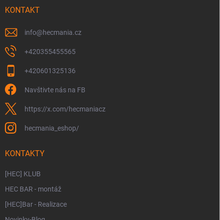
í
KONTAKT
info
@
hecmania.cz
+420355455565
+420601325136
Navštivte nás na FB
https://x.com/hecmaniacz
hecmania_eshop/
KONTAKTY
[HEC] KLUB
HEC BAR - montáž
[HEC]Bar - Realizace
Novinky-Blog