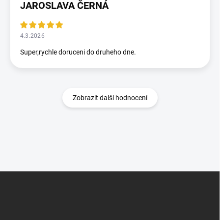
JAROSLAVA ČERNÁ
4.3.2026
Super,rychle doruceni do druheho dne.
Zobrazit další hodnocení
Z
á
p
a
t