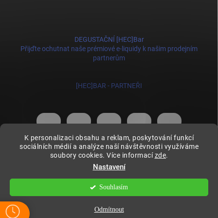
DEGUSTAČNÍ [HEC]Bar
Přijďte ochutnat naše prémiové e-liquidy k našim prodejním
partnerům
[HEC]BAR - PARTNEŘI
K personalizaci obsahu a reklam, poskytování funkcí
sociálních médií a analýze naší návštěvnosti využíváme
soubory cookies. Více informací
zde
.
Copyright 2026
HECmania
. Všechna práva vyhrazena.
Upravit nastavení
cookies
Nastavení
Vytvořil Shoptet
Souhlasím
Odstoupit od smlouvy
Odmítnout