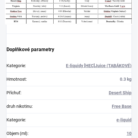
Doplňkové parametry
Kategorie
:
E-liquidy [HEC]Juice (TABÁKOVÉ)
Hmotnost
:
0.3 kg
Příchuť
:
Desert Ship
druh nikotinu
:
Free Base
Kategorie
:
e-liquid
Objem (ml)
:
10