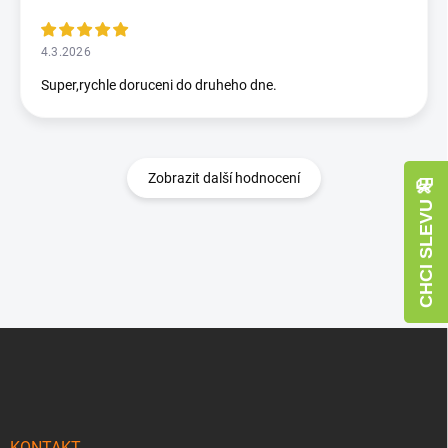
4.3.2026
Super,rychle doruceni do druheho dne.
Zobrazit další hodnocení
CHCI SLEVU 🎁
Z
á
p
a
t
KONTAKT