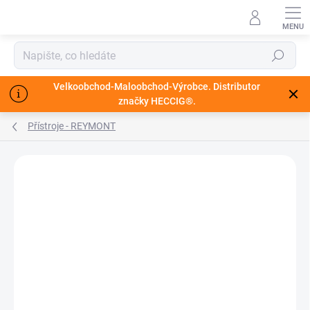
Přejít
na
obsah
Hledat
Velkoobchod-Maloobchod-Výrobce. Distributor
značky HECCIG®.
Přístroje - REYMONT
VÍCE ZA MÉNĚ