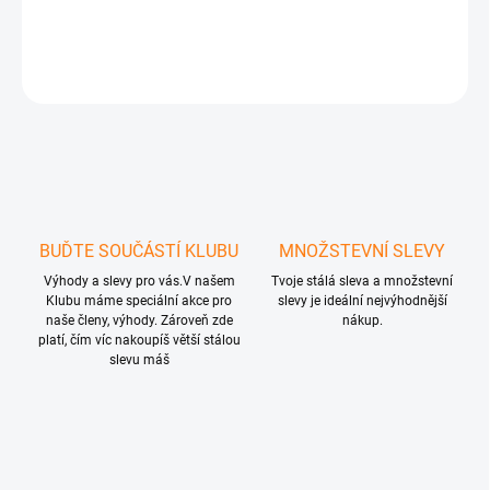
Stylový, odolný a vždy připravený k použití.
ZEPTAT SE
HLÍDAT
BUĎTE SOUČÁSTÍ KLUBU
MNOŽSTEVNÍ SLEVY
Výhody a slevy pro vás.V našem
Tvoje stálá sleva a množstevní
Klubu máme speciální akce pro
slevy je ideální nejvýhodnější
naše členy, výhody. Zároveň zde
nákup.
platí, čím víc nakoupíš větší stálou
slevu máš