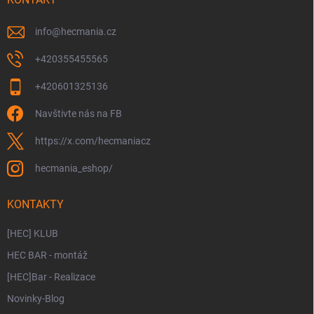
í
info
@
hecmania.cz
+420355455565
+420601325136
Navštivte nás na FB
https://x.com/hecmaniacz
hecmania_eshop/
KONTAKTY
[HEC] KLUB
HEC BAR - montáž
[HEC]Bar - Realizace
Novinky-Blog