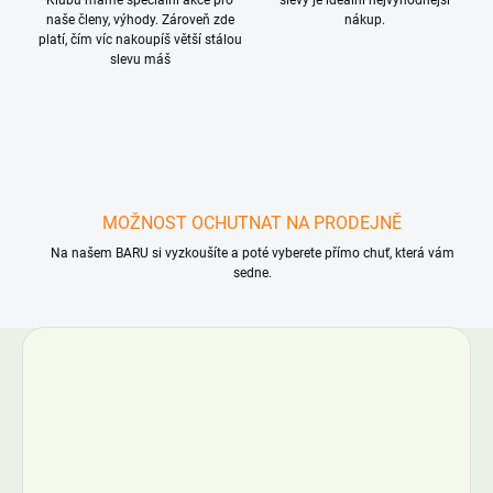
Klubu máme speciální akce pro
slevy je ideální nejvýhodnější
naše členy, výhody. Zároveň zde
nákup.
platí, čím víc nakoupíš větší stálou
slevu máš
MOŽNOST OCHUTNAT NA PRODEJNĚ
Na našem BARU si vyzkoušíte a poté vyberete přímo chuť, která vám
sedne.