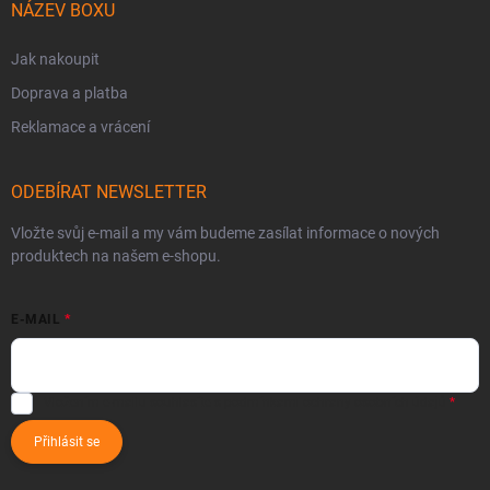
NÁZEV BOXU
Jak nakoupit
Doprava a platba
Reklamace a vrácení
ODEBÍRAT NEWSLETTER
Vložte svůj e-mail a my vám budeme zasílat informace o nových
produktech na našem e-shopu.
E-MAIL
Vložením e-mailu souhlasíte s
podmínkami ochrany osobních údajů
Přihlásit se