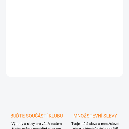
−
+
Přidat do košíku
BARVA DLE SKLADOVÉ DOSTUPNOSTI- UVÁDĚJTE V POZNÁMCE V
POKLADNĚ, DĚKUJEME
DETAILNÍ INFORMACE
ZEPTAT SE
HLÍDAT
BUĎTE SOUČÁSTÍ KLUBU
MNOŽSTEVNÍ SLEVY
Výhody a slevy pro vás.V našem
Tvoje stálá sleva a množstevní