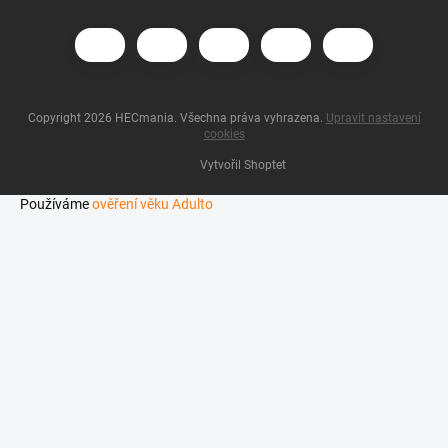
Copyright 2026
HECmania
. Všechna práva vyhrazena.
Upravit nastavení
cookies
Vytvořil Shoptet
Používáme
ověření věku Adulto