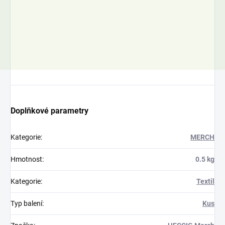
ly 64/64, 363 01 Ostrov
 Ohří-Kfely
Doplňkové parametry
Kategorie
:
MERCH
Hmotnost
:
0.5 kg
Kategorie
:
Textil
Typ balení
:
Kus