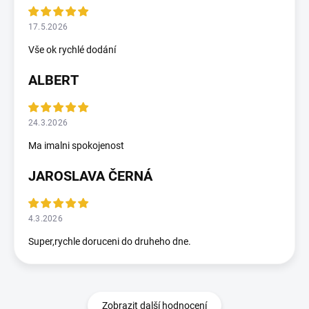
17.5.2026
Vše ok rychlé dodání
🎁
ALBERT
24.3.2026
Ma imalni spokojenost
JAROSLAVA ČERNÁ
4.3.2026
Super,rychle doruceni do druheho dne.
Zobrazit další hodnocení