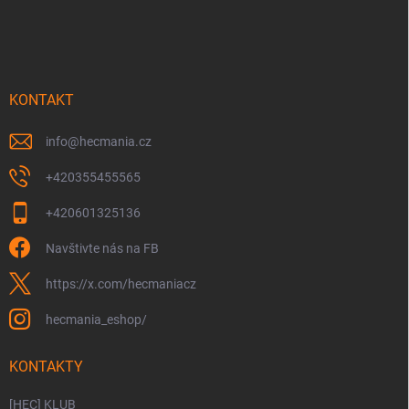
á
p
a
t
í
KONTAKT
info
@
hecmania.cz
+420355455565
+420601325136
Navštivte nás na FB
https://x.com/hecmaniacz
hecmania_eshop/
KONTAKTY
[HEC] KLUB