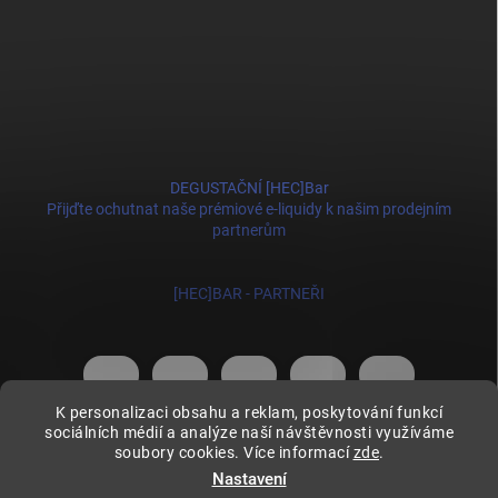
DEGUSTAČNÍ [HEC]Bar
Přijďte ochutnat naše prémiové e-liquidy k našim prodejním
partnerům
[HEC]BAR - PARTNEŘI
K personalizaci obsahu a reklam, poskytování funkcí
sociálních médií a analýze naší návštěvnosti využíváme
soubory cookies. Více informací
zde
.
Copyright 2026
HECmania
. Všechna práva vyhrazena.
Upravit nastavení
cookies
Nastavení