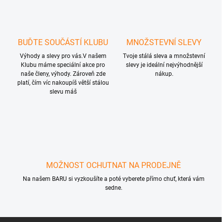
d
a
c
í
p
BUĎTE SOUČÁSTÍ KLUBU
MNOŽSTEVNÍ SLEVY
r
Výhody a slevy pro vás.V našem
Tvoje stálá sleva a množstevní
v
Klubu máme speciální akce pro
slevy je ideální nejvýhodnější
k
naše členy, výhody. Zároveň zde
nákup.
y
platí, čím víc nakoupíš větší stálou
v
slevu máš
ý
p
i
s
u
MOŽNOST OCHUTNAT NA PRODEJNĚ
Na našem BARU si vyzkoušíte a poté vyberete přímo chuť, která vám
sedne.
Z