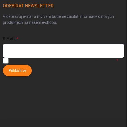
ODEBÍRAT NEWSLETTER
Vložte svůj e-mail a my vám budeme zasílat informace o nových
produktech na našem e-shopu.
E-MAIL
Vložením e-mailu souhlasíte s
podmínkami ochrany osobních údajů
Přihlásit se