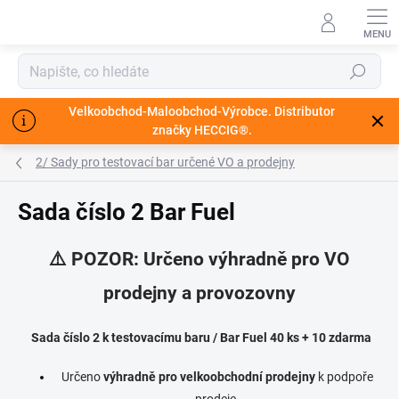
Přejít
na
obsah
Hledat
Velkoobchod-Maloobchod-Výrobce. Distributor
značky HECCIG®.
2/ Sady pro testovací bar určené VO a prodejny
Sada číslo 2 Bar Fuel
⚠️ POZOR: Určeno výhradně pro VO
prodejny a provozovny
Sada číslo 2 k testovacímu baru / Bar Fuel 40 ks + 10 zdarma
Určeno
výhradně pro velkoobchodní prodejny
k podpoře